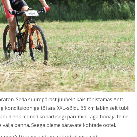
aton. Seda suurepärast juubelit käis tähistamas Antti
konditsiooniga tõi ära XXL-sõidu 66 km läbimiselt tubli
saanud ehk mõned kohad isegi paremini, aga hooaja teine
e välja panna. Seega oleme säravate kohtade ootel.
s.eu/ee/et/rouge-rattamaraton/tulemused/