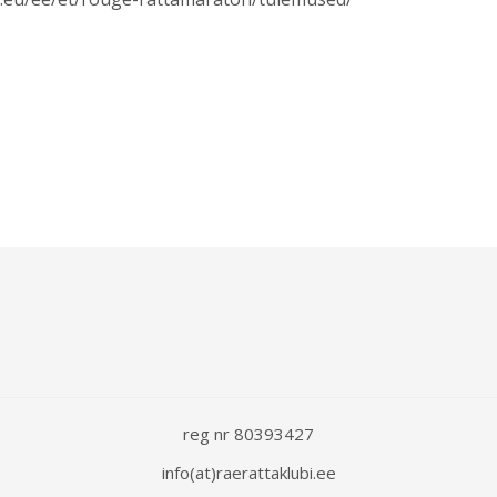
reg nr 80393427
info(at)raerattaklubi.ee