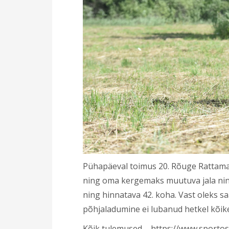
Pühapäeval toimus 20. Rõuge Rattamar
ning oma kergemaks muutuva jala ning 
ning hinnatava 42. koha. Vast oleks 
põhjaladumine ei lubanud hetkel kõik
Kõik tulemused – https://www.sporto