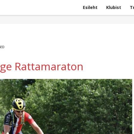
Esileht
Klubist
T
SED
uge Rattamaraton