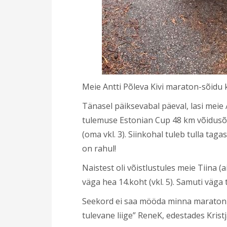
Meie Antti Põleva Kivi maraton-sõidu
Tänasel päiksevabal päeval, lasi meie
tulemuse Estonian Cup 48 km võidusõi
(oma vkl. 3). Siinkohal tuleb tulla taga
on rahul!
Naistest oli võistlustules meie Tiina 
väga hea 14.koht (vkl. 5). Samuti väga
Seekord ei saa mööda minna maraton-s
tulevane liige” ReneK, edestades Krist