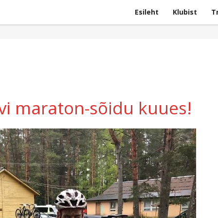
Esileht
Klubist
T
ivi maraton-sõidu kuues!