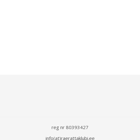
reg nr 80393427
info(at)raerattaklubi.ee