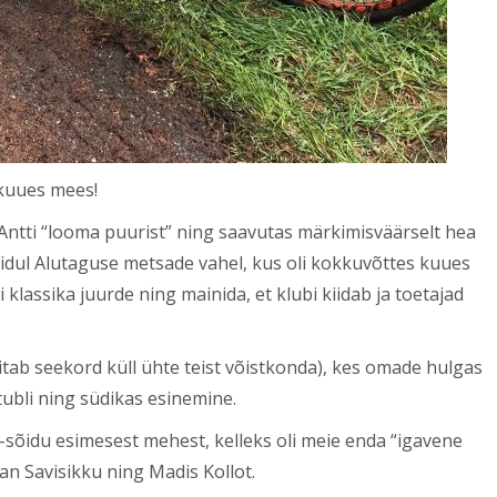
 kuues mees!
 Antti “looma puurist” ning saavutas märkimisväärselt hea
dul Alutaguse metsade vahel, kus oli kokkuvõttes kuues
si klassika juurde ning mainida, et klubi kiidab ja toetajad
(aitab seekord küll ühte teist võistkonda), kes omade hulgas
 tubli ning südikas esinemine.
õidu esimesest mehest, kelleks oli meie enda “igavene
jan Savisikku ning Madis Kollot.