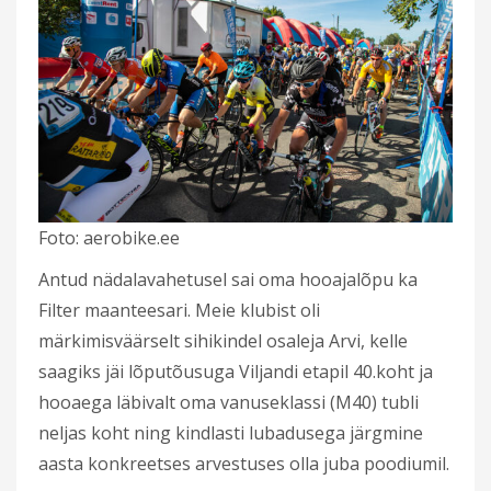
Foto: aerobike.ee
Antud nädalavahetusel sai oma hooajalõpu ka
Filter maanteesari. Meie klubist oli
märkimisväärselt sihikindel osaleja Arvi, kelle
saagiks jäi lõputõusuga Viljandi etapil 40.koht ja
hooaega läbivalt oma vanuseklassi (M40) tubli
neljas koht ning kindlasti lubadusega järgmine
aasta konkreetses arvestuses olla juba poodiumil.