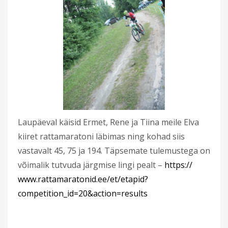
Laupäeval käisid Ermet, Rene ja Tiina meile Elva
kiiret rattamaratoni läbimas ning kohad siis
vastavalt 45, 75 ja 194. Täpsemate tulemustega on
võimalik tutvuda järgmise lingi pealt –
https://
www.rattamaratonid.ee/et/
etapid?
competition_id=20&ac
tion=results