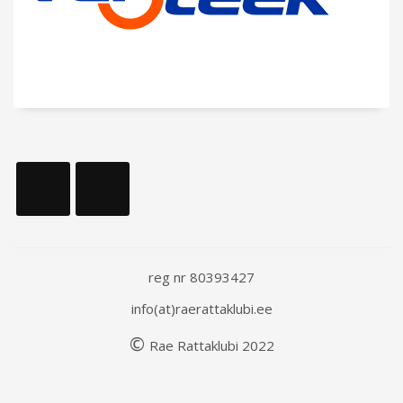
reg nr 80393427
info(at)raerattaklubi.ee
©
Rae
Rattaklubi
202
2