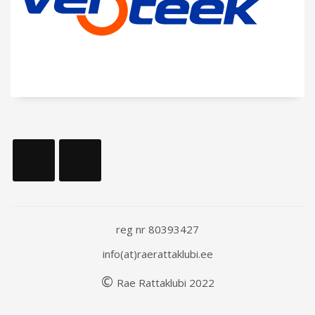
reg nr 80393427
info(at)raerattaklubi.ee
©
Rae
Rattaklubi
202
2