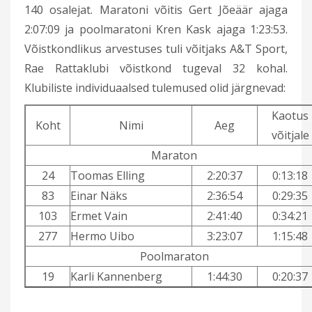
140 osalejat. Maratoni võitis Gert Jõeäär ajaga
2:07:09 ja poolmaratoni Kren Kask ajaga 1:23:53.
Võistkondlikus arvestuses tuli võitjaks A&T Sport,
Rae Rattaklubi võistkond tugeval 32 kohal.
Klubiliste individuaalsed tulemused olid järgnevad:
Kaotus
Koht
Nimi
Aeg
võitjale
Maraton
24
Toomas Elling
2:20:37
0:13:18
83
Einar Näks
2:36:54
0:29:35
103
Ermet Vain
2:41:40
0:34:21
277
Hermo Uibo
3:23:07
1:15:48
Poolmaraton
19
Karli Kannenberg
1:44:30
0:20:37