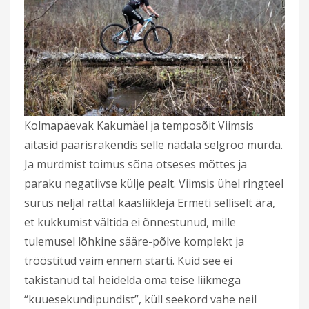
Kolmapäevak Kakumäel ja temposõit Viimsis
aitasid paarisrakendis selle nädala selgroo murda.
Ja murdmist toimus sõna otseses mõttes ja
paraku negatiivse külje pealt. Viimsis ühel ringteel
surus neljal rattal kaasliikleja Ermeti selliselt ära,
et kukkumist vältida ei õnnestunud, mille
tulemusel lõhkine sääre-põlve komplekt ja
trööstitud vaim ennem starti. Kuid see ei
takistanud tal heidelda oma teise liikmega
“kuuesekundipundist”, küll seekord vahe neil