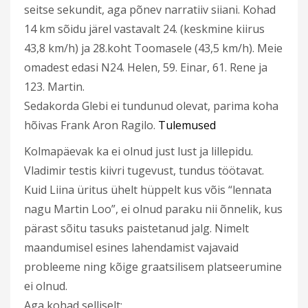
seitse sekundit, aga põnev narratiiv siiani. Kohad
14 km sõidu järel vastavalt 24. (keskmine kiirus
43,8 km/h) ja 28.koht Toomasele (43,5 km/h). Meie
omadest edasi N24. Helen, 59. Einar, 61. Rene ja
123. Martin.
Sedakorda Glebi ei tundunud olevat, parima koha
hõivas Frank Aron Ragilo.
Tulemused
Kolmapäevak ka ei olnud just lust ja lillepidu.
Vladimir testis kiivri tugevust, tundus töötavat.
Kuid Liina üritus ühelt hüppelt kus võis “lennata
nagu Martin Loo”, ei olnud paraku nii õnnelik, kus
pärast sõitu tasuks paistetanud jalg. Nimelt
maandumisel esines lahendamist vajavaid
probleeme ning kõige graatsilisem platseerumine
ei olnud.
Aga kohad selliselt: