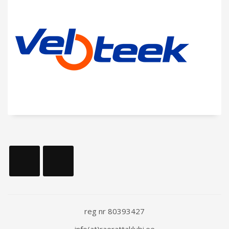
reg nr 80393427