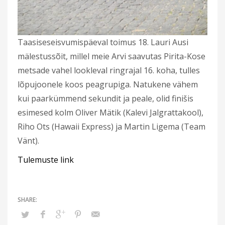
Taasiseseisvumispäeval toimus 18. Lauri Ausi
mälestussõit, millel meie Arvi saavutas Pirita-Kose
metsade vahel lookleval ringrajal 16. koha, tulles
lõpujoonele koos peagrupiga. Natukene vähem
kui paarkümmend sekundit ja peale, olid finišis
esimesed kolm Oliver Mätik (Kalevi Jalgrattakool),
Riho Ots (Hawaii Express) ja Martin Ligema (Team
Vänt).
Tulemuste link