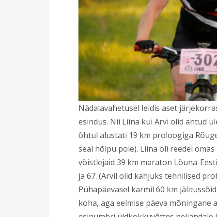
Nädalavahetusel leidis aset järjekorr
esindus. Nii Liina kui Arvi olid antud ü
õhtul alustati 19 km proloogiga Rõug
seal hõlpu pole). Liina oli reedel oma
võistlejaid 39 km maraton Lõuna-Eesti 
ja 67. (Arvil olid kahjuks tehnilised p
Pühapäevasel karmil 60 km jälitussõid
koha, aga eelmise päeva mõningane aj
esinumbri üldkokkuvõttes neljandale k