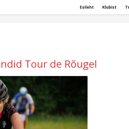
Esileht
Klubist
T
ndid Tour de Rõugel