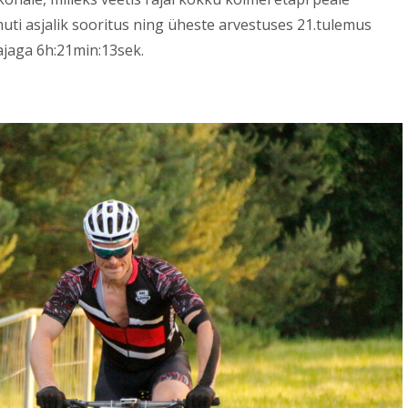
muti asjalik sooritus ning üheste arvestuses 21.tulemus
ajaga 6h:21min:13sek.