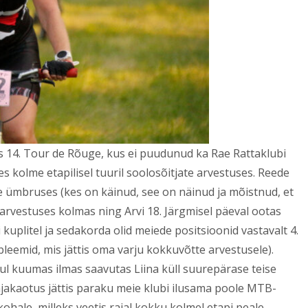
as 14. Tour de Rõuge, kus ei puudunud ka Rae Rattaklubi
les kolme etapilisel tuuril soolosõitjate arvestuses. Reede
e ümbruses (kes on käinud, see on näinud ja mõistnud, et
s arvestuses kolmas ning Arvi 18. Järgmisel päeval ootas
kuplitel ja sedakorda olid meiede positsioonid vastavalt 4.
robleemid, mis jättis oma varju kokkuvõtte arvestusele).
ul kuumas ilmas saavutas Liina küll suurepärase teise
akaotus jättis paraku meie klubi ilusama poole MTB-
ohale, milleks veetis rajal kokku kolmel etapi peale