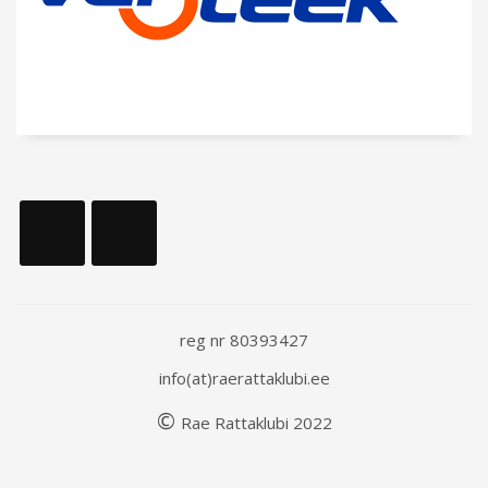
reg nr 80393427
info(at)raerattaklubi.ee
©
Rae
Rattaklubi
202
2