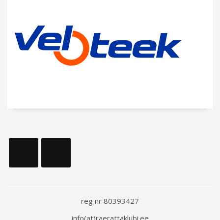
reg nr 80393427
info(at)raerattaklubi.ee