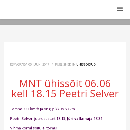
ESMASPÄEV, 05 JUUNI 2017
/
PUBLISHED IN
ÜHISSÕIDUD
MNT ühissõit 06.06
kell 18.15 Peetri Selver
Tempo 32+ km/h ja ringi pikkus 63 km
Peetri Selveri juurest start 18.15;
Jüri vallamaja
18.31
Vihma korral sõitu ei toimu!