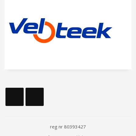
reg nr 80393427