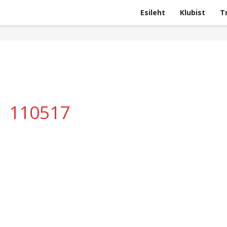
Esileht
Klubist
T
110517