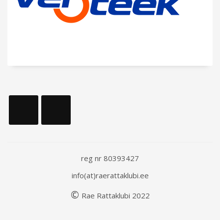
reg nr 80393427
info(at)raerattaklubi.ee
©
Rae
Rattaklubi
202
2