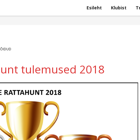
Esileht
Klubist
T
SÕIDUD
hunt tulemused 2018