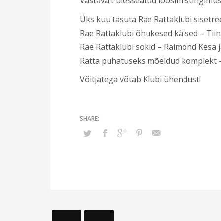
Vastavalt ülesseatud loosimistingimus
Üks kuu tasuta Rae Rattaklubi sisetr
Rae Rattaklubi õhukesed käised – Tii
Rae Rattaklubi sokid – Raimond Kesa 
Ratta puhatuseks mõeldud komplekt –
Võitjatega võtab Klubi ühendust!