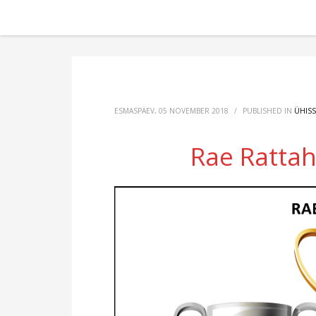
ESMASPÄEV, 05 NOVEMBER 2018
/
PUBLISHED IN
ÜHIS
Rae Ratta