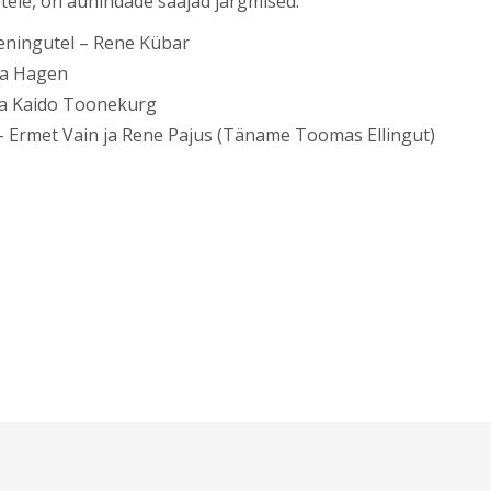
tele, on auhindade saajad järgmised:
eeningutel – Rene Kübar
na Hagen
ja Kaido Toonekurg
 Ermet Vain ja Rene Pajus (Täname Toomas Ellingut)