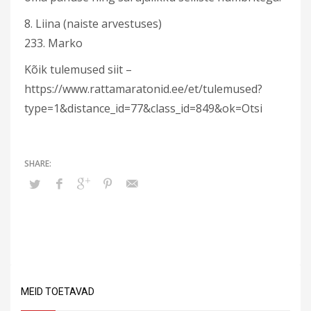
8. Liina (naiste arvestuses)
233. Marko
Kõik tulemused siit –
https://www.rattamaratonid.ee/et/tulemused?
type=1&distance_id=77&class_id=849&ok=Otsi
MEID TOETAVAD