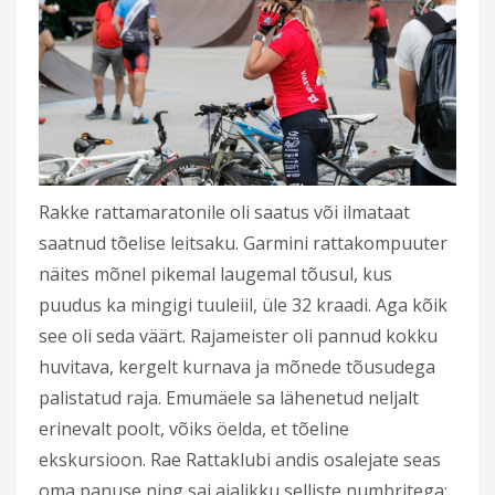
Rakke rattamaratonile oli saatus või ilmataat
saatnud tõelise leitsaku. Garmini rattakompuuter
näites mõnel pikemal laugemal tõusul, kus
puudus ka mingigi tuuleiil, üle 32 kraadi. Aga kõik
see oli seda väärt. Rajameister oli pannud kokku
huvitava, kergelt kurnava ja mõnede tõusudega
palistatud raja. Emumäele sa lähenetud neljalt
erinevalt poolt, võiks öelda, et tõeline
ekskursioon. Rae Rattaklubi andis osalejate seas
oma panuse ning sai ajalikku selliste numbritega: