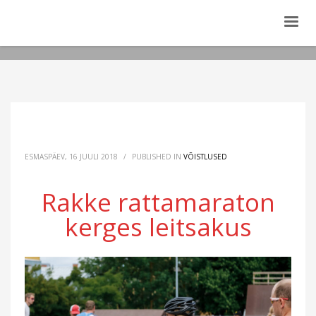
ESMASPÄEV, 16 JUULI 2018
/
PUBLISHED IN
VÕISTLUSED
Rakke rattamaraton
kerges leitsakus