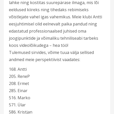
lahke ning kostitas suurepärase ilmaga, mis lõi
eeldused kiireks ning tihedaks rebimiseks
võistlejate vahel igas vahemikus. Meie klubi Antti
eesjuhtimisel olid eelnevalt paika pandud ning
edastatud professionaalsed juhised oma
joogipunktide ja võimaliku tehniliseabi tarbeks
koos videolõikudega – hea töö!
Tulemused sirvides, võime tuua välja sellised
andmed meie perspektiivist vaadates:
168. Antti
205. ReneP
208. Ermet
285. Einar
516. Marko
571. Ülar
586. Kristjan