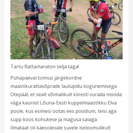
Tartu Rattamaraton selja taga!
Pühapäeval toimus järgekordne
maastikurattasõprade laulupidu kogunemisega
Otepääl, et sealt võimalikult kiiresti vurada mööda
väga kaunist Lõuna-Eesti kuppelmaastikku Elva
poole, kus esimesi ootas ees poodium, teisi aga
supp koos kohukese ja magusa saiaga.
Ilmataat oli käesolevale suvele iseloomulikult