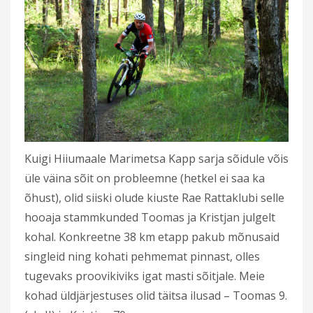
Kuigi Hiiumaale Marimetsa Kapp sarja sõidule võis
üle väina sõit on probleemne (hetkel ei saa ka
õhust), olid siiski olude kiuste Rae Rattaklubi selle
hooaja stammkunded Toomas ja Kristjan julgelt
kohal. Konkreetne 38 km etapp pakub mõnusaid
singleid ning kohati pehmemat pinnast, olles
tugevaks proovikiviks igat masti sõitjale. Meie
kohad üldjärjestuses olid täitsa ilusad – Toomas 9.