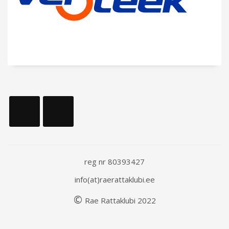
reg nr 80393427
info(at)raerattaklubi.ee
©
Rae
Rattaklubi
202
2