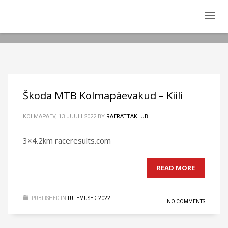
Škoda MTB Kolmapäevakud – Kiili
KOLMAPÄEV, 13 JUULI 2022
BY
RAERATTAKLUBI
3×4.2km raceresults.com
READ MORE
PUBLISHED IN
TULEMUSED-2022
NO COMMENTS