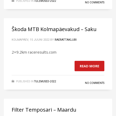
PUBLISHED IN
TULEMUSED-2022
NO COMMENTS
Škoda MTB Kolmapäevakud – Saku
KOLMAPÄEV, 15 JUUNI 2022
BY
RAERATTAKLUBI
2×9.2km raceresults.com
READ MORE
PUBLISHED IN
TULEMUSED-2022
NO COMMENTS
Filter Temposari – Maardu