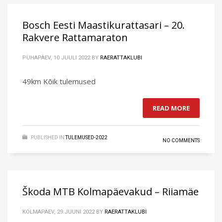
Bosch Eesti Maastikurattasari – 20.
Rakvere Rattamaraton
PÜHAPÄEV, 10 JUULI 2022
BY
RAERATTAKLUBI
49km Kõik tulemused
READ MORE
PUBLISHED IN
TULEMUSED-2022
NO COMMENTS
Škoda MTB Kolmapäevakud – Riiamäe
KOLMAPÄEV, 29 JUUNI 2022
BY
RAERATTAKLUBI