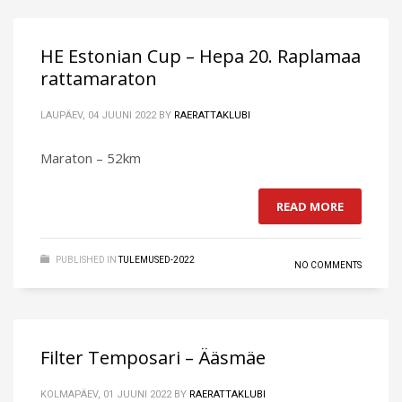
HE Estonian Cup – Hepa 20. Raplamaa
rattamaraton
LAUPÄEV, 04 JUUNI 2022
BY
RAERATTAKLUBI
Maraton – 52km
READ MORE
PUBLISHED IN
TULEMUSED-2022
NO COMMENTS
Filter Temposari – Ääsmäe
KOLMAPÄEV, 01 JUUNI 2022
BY
RAERATTAKLUBI